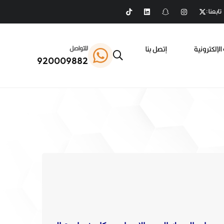
تابعنا :
الإلكترونية
إتصل بنا
للتواصل
920009882