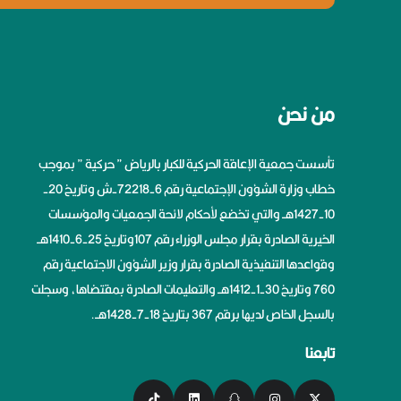
من نحن
تأسست جمعية الإعاقة الحركية للكبار بالرياض ” حركية ” بموجب
خطاب وزارة الشؤون الإجتماعية رقم 6-72218-ش وتاريخ 20-
10-1427هــ والتي تخضع لأحكام لائحة الجمعيات والمؤسسات
الخيرية الصادرة بقرار مجلس الوزراء رقم 107وتاريخ 25-6-1410هــ
وقواعدها التنفيذية الصادرة بقرار وزير الشؤون الاجتماعية رقم
760 وتاريخ 30-1-1412هــ والتعليمات الصادرة بمقتضاها، وسجلت
بالسجل الخاص لديها برقم 367 بتاريخ 18-7-1428هــ.
تابعنا