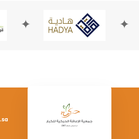
✦
.sa