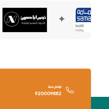
✦
✦
تواصل معنا
920009882