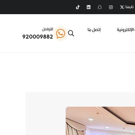
تابعنا :
الإلكترونية
إتصل بنا
للتواصل
920009882