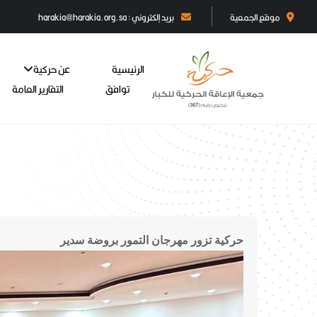
موقع الجمعية
بريد إلكتروني : harakia@harakia.org.sa
الرئيسية
عن حركية
توافق
التقارير العامة
حركية تزور مهرجان التمور بروضة سدير