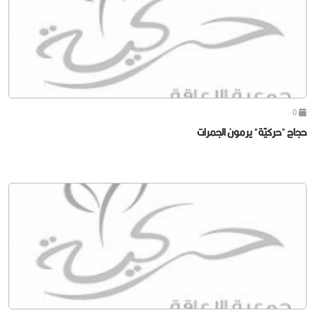
0
حجاج "حركيّة" يرمون الجمرات