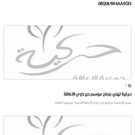
DliQ0k1W4AA5Oi3
0
حركية تهني بنجاح موسم حج ذوي الاعاقة
تهني الجمعية حجاجها من ذوي الإعاقة الحركية عودتهم لأهاليه