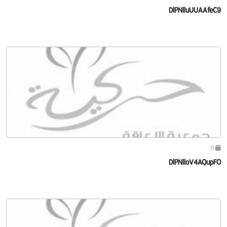
DlPNlluUUAAfeC9
0
DlPNlloV4AQupFO