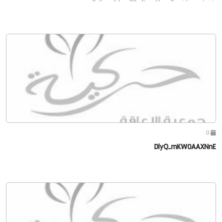
0
DlyQ-mKW0AAXNnE