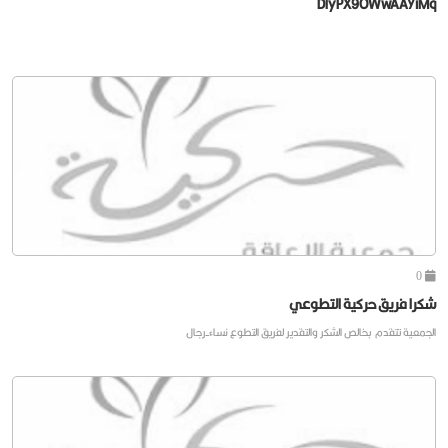
DlyPX9OWwAAYiMq
0
شكرا فريق حركية التطوعي
الجمعية تتقدم بخالص الشكر والتقدير لفريق التطوع نساء-رجال