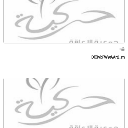
0
DlOJvbFWwAAr2_m