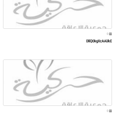
0
DliQ0kgXcAAiJkE
0