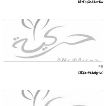
DlizEbqXsAINmKw
0
DliQ0lcW4AIgHv0