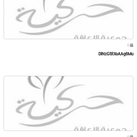
0
DlNzGtRXoAAg6Mu
0