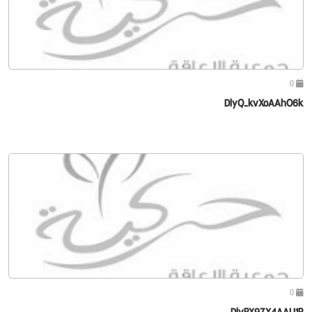
0
DlyQ-kvXoAAhO6k
0
DlyPX9ZX4AALI1R