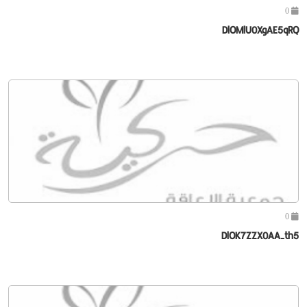
0
DlOMlU0XgAE5qRQ
0
DlOK7ZZX0AA-th5