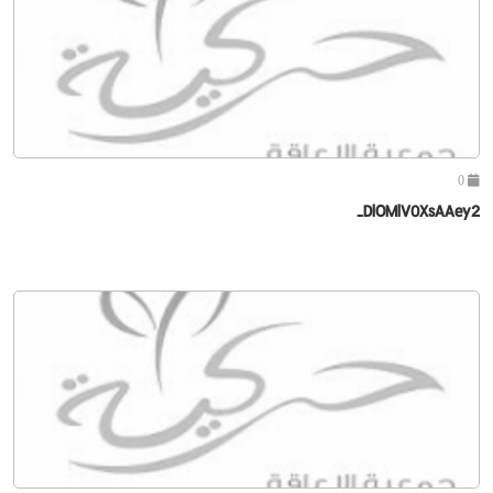
0
DlOMlV0XsAAey2-