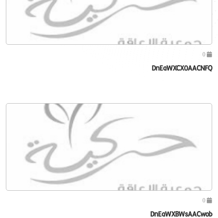
0
DnEaWXCX0AACNFQ
0
DnEaWXBWsAACwob