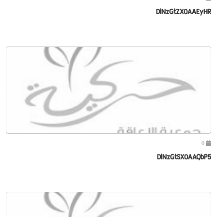
DlNzGtZX0AAEyHR
0
DlNzGtSX0AAQbP5