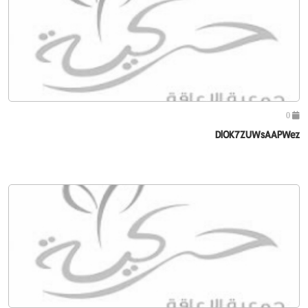
0
DlOK7ZUWsAAPWez