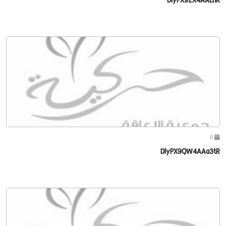
0
DlyPX9QW4AAa3tR