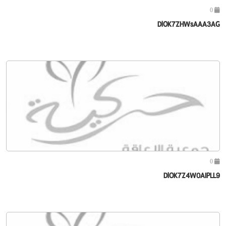
0
DlOK7ZHWsAAA3AG
0
DlOK7Z4W0AIPLL9