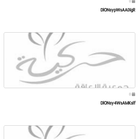
0
DlONsypWsAAIXgR
0
DlONsy4WsAMKslf