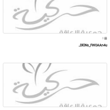
0
DlONs_FW0AAn4u-