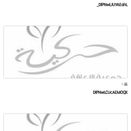
DlPNwLJUYAEahL_
0
DlPNwLCUcAEMOQX