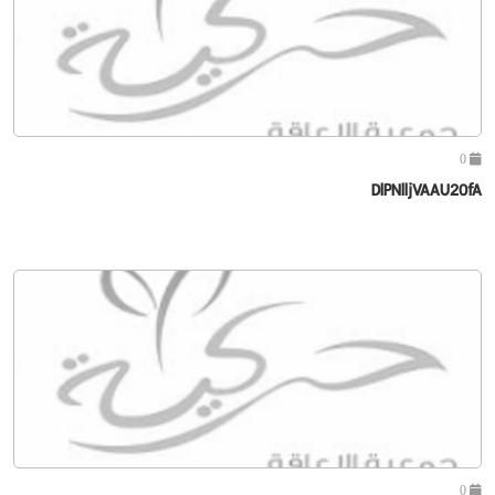
0
DlPNlljVAAU20fA
0