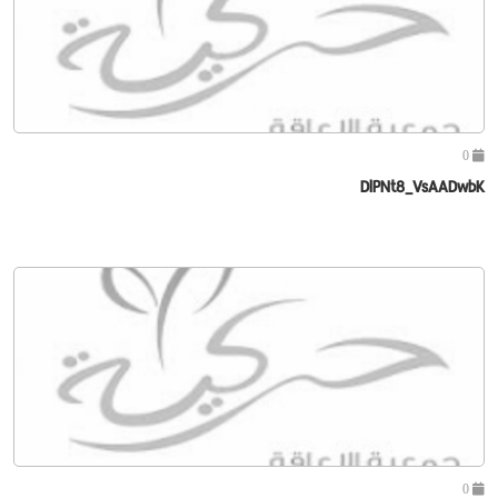
0
DlPNt8_VsAADwbK
0