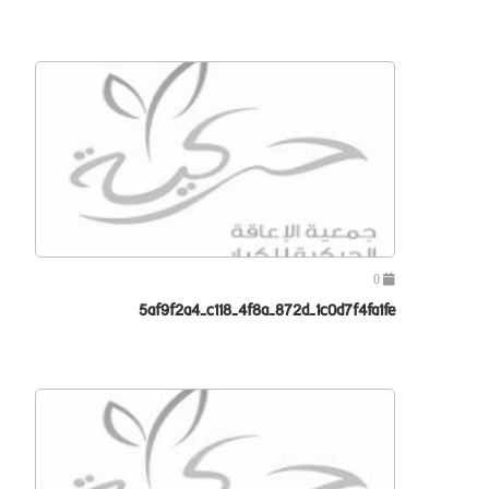
0
5af9f2a4-c118-4f8a-872d-1c0d7f4fa1fe