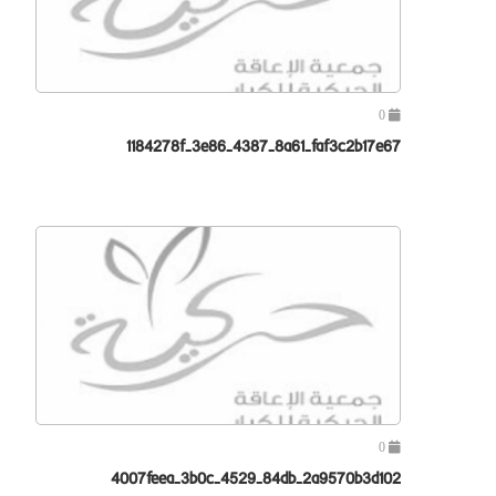
0
1184278f-3e86-4387-8a61-faf3c2b17e67
0
4007feea-3b0c-4529-84db-2a9570b3d102