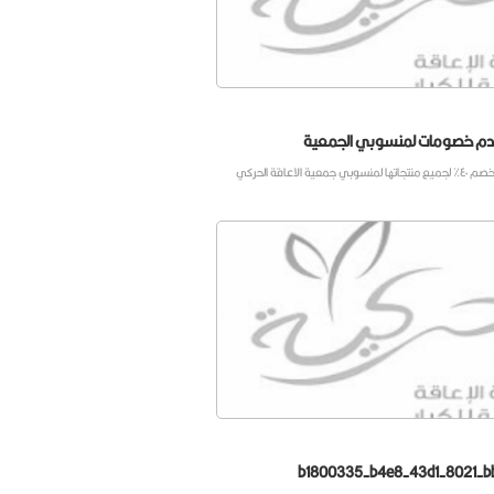
تقدم خصومات لمنسوبي الجمعية
ة الاعاقة الحركي
b1800335-b4e8-43d1-8021-b