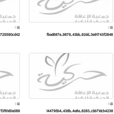
0
0
e725590cd42
fbad687e-9879-43bb-92dd-3e91743f2846
0
0
f3f61d0a089
144795b4-438b-4a8a-8283-cbb71dcb4238