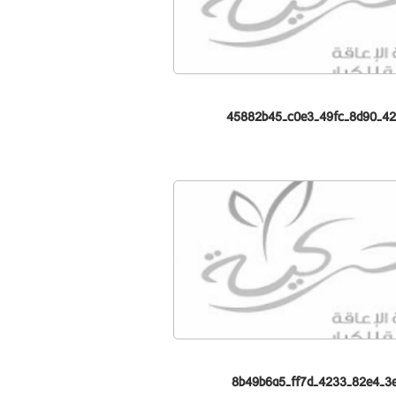
45882b45-c0e3-49fc-8d90-4
8b49b6a5-ff7d-4233-82e4-3