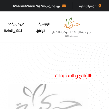
موقع الجمعية
بريد إلكتروني : harakia@harakia.org.sa
الرئيسية
عن حركية
توافق
التقارير العامة
اللوائح و السياسات