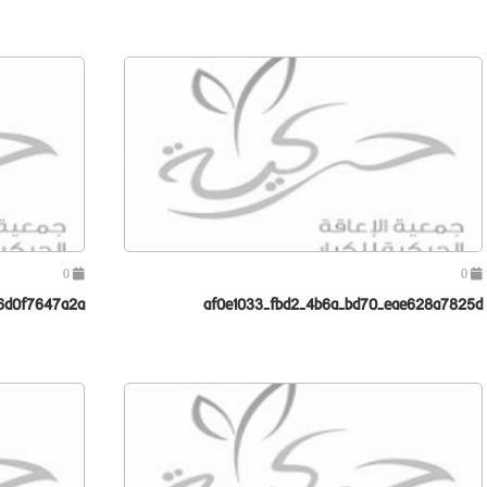
0
0
6d0f7647a2a
af0e1033-fbd2-4b6a-bd70-eae628a7825d