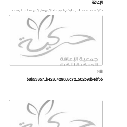
الإعاقة
دشن صاحب صاحب السمو الملكي الأمير سلطان بن سلمان بن عبدالعزيز آل سعود
0
b8b53357-b428-4290-8c72-502b9db4df5b