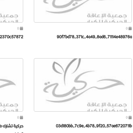
0
0
92370c57872
90f7bd78-371c-4a49-8ad6-71114e48976a
0
0
03d180bb-7c9e-4b78-9f20-57ae6720711b
حركية تشارك ف