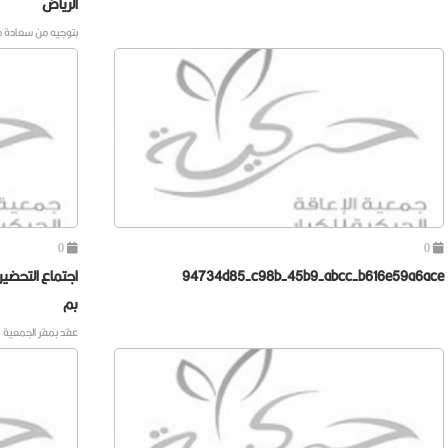
الرياض
بتوجيه من سعادة مد
0
0
94734d85-c98b-45b9-abcc-b616e59a6ace
اجتماع التحضير
بم
عقد بمقر الجمعية ا