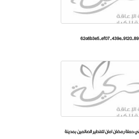
62a6b3e5-ef07-439e-9120-8
ي حملة رمضان امان لتفطير الصائمين بمدينة