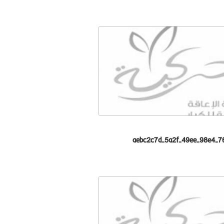
aebc2c7d-5a2f-49ee-98e4-7