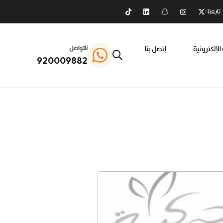
تابعنا :
الإلكترونية
إتصل بنا
للتواصل
920009882