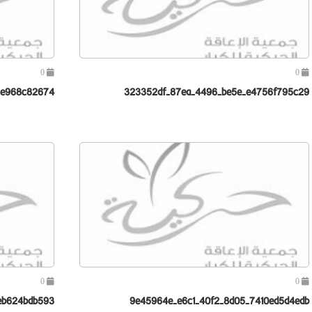
0
0
2e968c82674
323352df-87ea-4496-be5e-e4756f795c29
0
0
eb624bdb593
9e45964e-e6c1-40f2-8d05-7410ed5d4edb