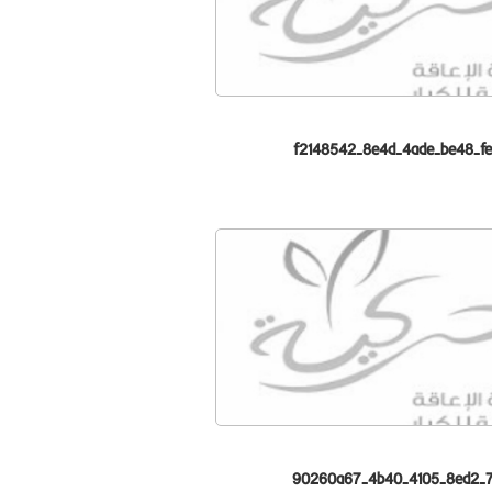
f2148542-8e4d-4ade-be48-f
90260a67-4b40-4105-8ed2-7