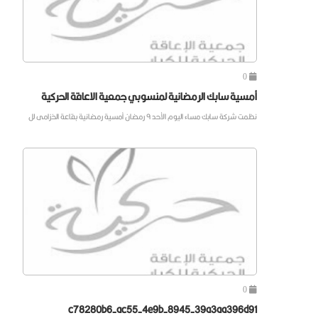
0
أمسية سابك الرمضانية لمنسوبي جمعية الاعاقة الحركية
نظمت شركة سابك مساء اليوم الأحد ٩ رمضان أمسية رمضانية بقاعة الخزامى لل
0
c78280b6-ac55-4e9b-8945-39a3aa396d91