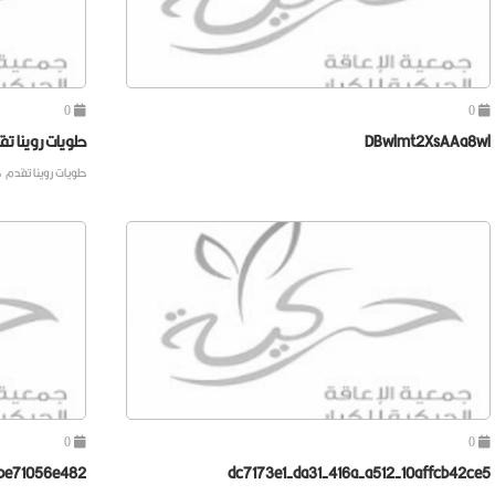
0
0
DBwlmt2XsAAa8wl
حلويات روينا 
حلويات روينا تقدم خصم ٤٠٪ لجميع منتجاتها لمنسوبي جمعي
0
0
be71056e482
dc7173e1-da31-416a-a512-10affcb42ce5