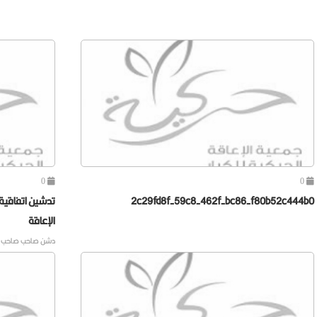
0
0
2c29fd8f-59c8-462f-bc86-f80b52c444b0
تدشين اتفاقية
الإعاقة
دشن صاحب صاحب الس