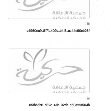
0
a4960ea9-8171-409b-b418-ac44e90eb26f
0
051bb5b6-d32c-411b-92db-c50e1113564b