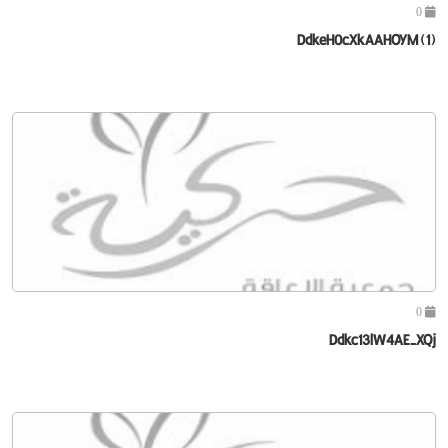
0
DdkeH0cXkAAHOYM (1)
0
Ddkc13lW4AE-XQj