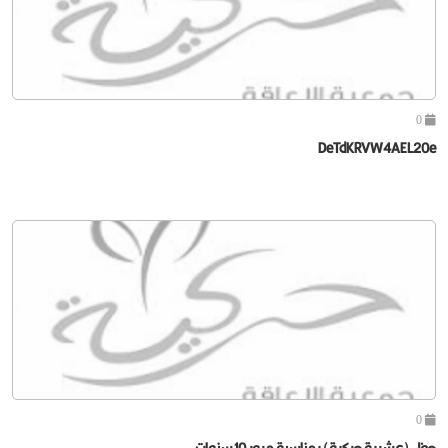
0
DeTdKRVW4AEL20e
0
حفل (عشرية حركية) بمناسبة مرور 10 سنوات