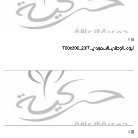
0
اليوم-الوطني-السعودي-2017-700x300
0