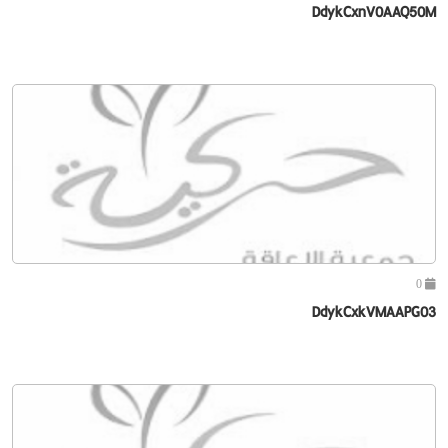
DdykCxnV0AAQ50M
0
DdykCxkVMAAPG03