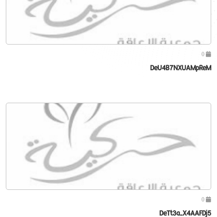
0
DeU4B7NXUAMpReM
0
DeTt3a-X4AAFDj5