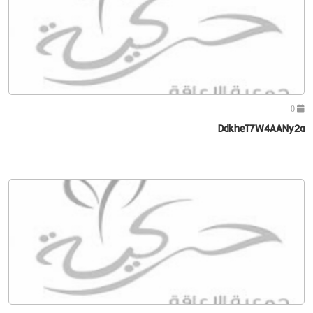
0
DdkheT7W4AANy2a