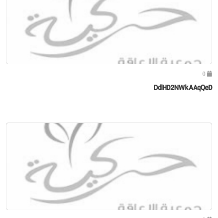
0
DdlHD2NWkAAqQeD