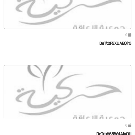
0
DeTt2F5XUAEQir5
0
DeTmH68W4AIpOLl