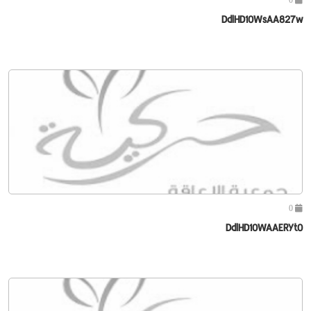
DdlHD10WsAA827w
0
DdlHD10WAAERYt0