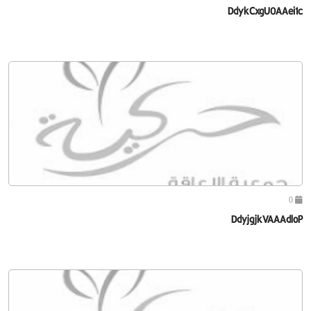
DdykCxgU0AAei1c
0
DdyjgjkVAAAdloP