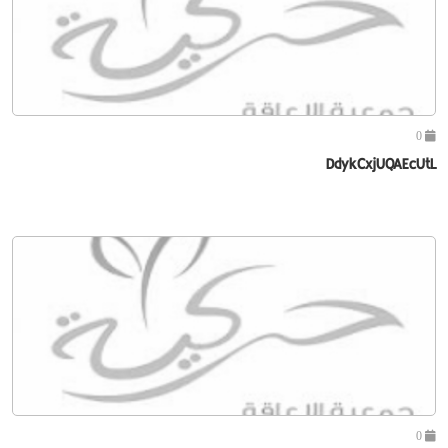
0
DdykCxjUQAEcUtL
0