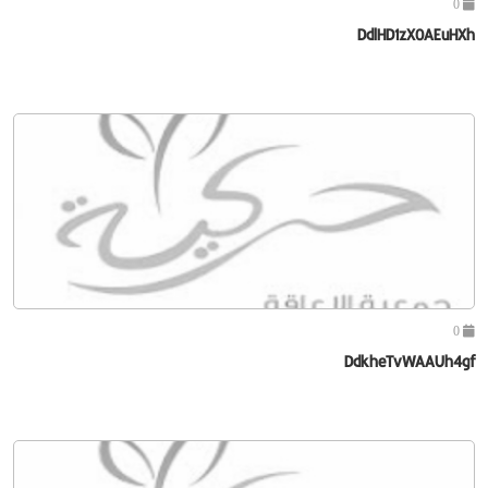
0
DdlHD1zX0AEuHXh
0
DdkheTvWAAUh4gf