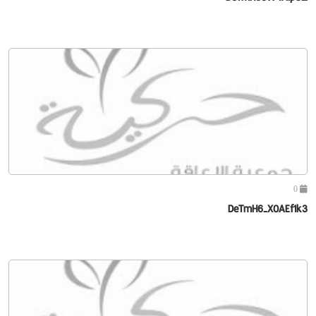
0
DeTmH6-X0AEf1k3