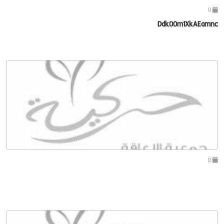
0
Ddk00m1XkAEamnc
0