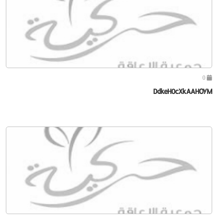
0
DdkeH0cXkAAHOYM