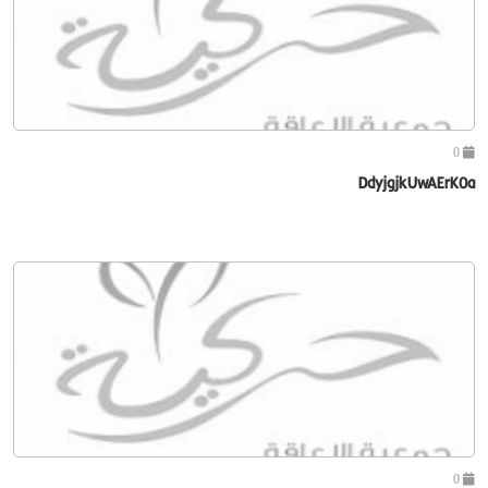
0
DdyjgjkUwAErK0a
0