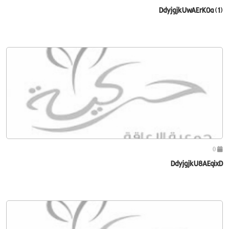
DdyjgjkUwAErK0a (1)
0
DdyjgjkU8AEqixD