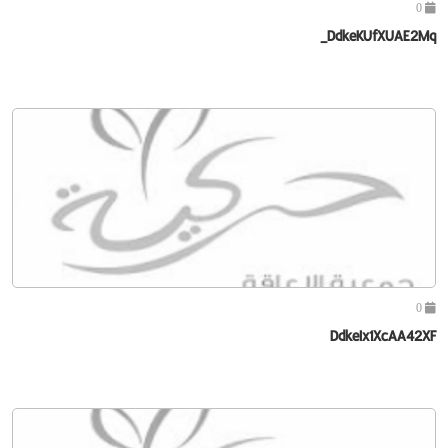
0
DdkeKUfXUAE2Mq_
0
DdkeIx1XcAA42XF