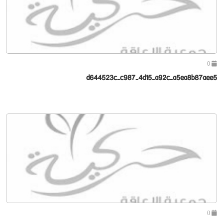
0
d644523c-c987-4d15-a92c-a5ea8b87aee5
0