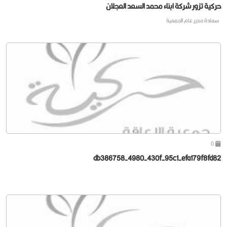
حركية تزور شركة ابناء محمد السعد العجلان
سعادة مدير عام الجمعية
0
db386758-4980-430f-95c1-efa179f8fd82