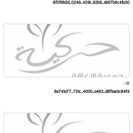
8f0f9b5d-0249-4318-92b8-ab67b9c4fa30
0
8e741a77-731c-4000-a463-d8f1ae3c84f4