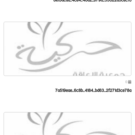
0
7a519eae-6c8b-4184-bd63-2f271d3ce78a