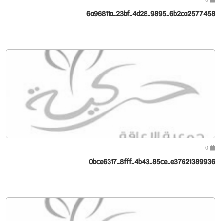
6a96811a-23bf-4d28-9895-6b2ca2577458
0
0bce6317-8fff-4b43-85ce-e37621389936