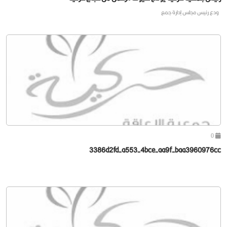
ودع رئيس مجلس إدارة جمع
0
3386d2fd-a553-4bce-aa9f-baa3960976cc