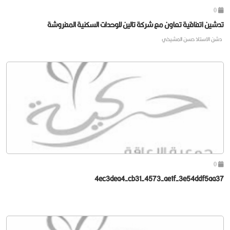
0
تدشين اتفاقية تعاون مع شركة تالين للوحدات السكنية المفروشة
دشن الاستاذ حسن المشيخي
0
4ec3dea4-cb31-4573-ae1f-3e54ddf5aa37