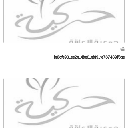
0
fa6afe90-ee2a-4be0-ab19-1e767439f6ae