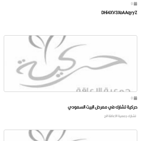
0
DHi4XV3XoAAqyyZ
0
حركية تشارك في معرض البيت السعودي
تشارك جمعية الاعاقة الح