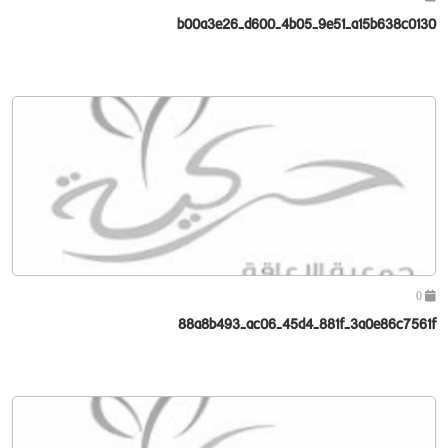
b00a3e26-d600-4b05-9e51-a15b638c0130
0
88a8b493-ac06-45d4-881f-3a0e86c7561f