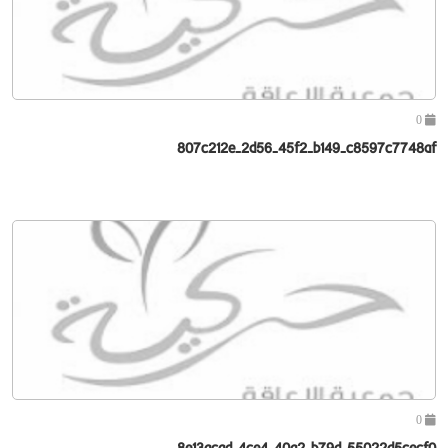
0
807c212e-2d56-45f2-b149-c8597c7748af
0
8e13acad-4ce4-40a2-b79d-55022d5cecf0