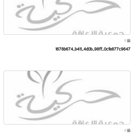
0
1678b674-b411-4d0b-98ff-0cfe877c9647
0