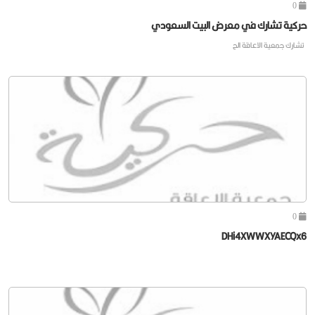
0
حركية تشارك في معرض البيت السعودي
تشارك جمعية الاعاقة الح
0
DHi4XWWXYAECQx6