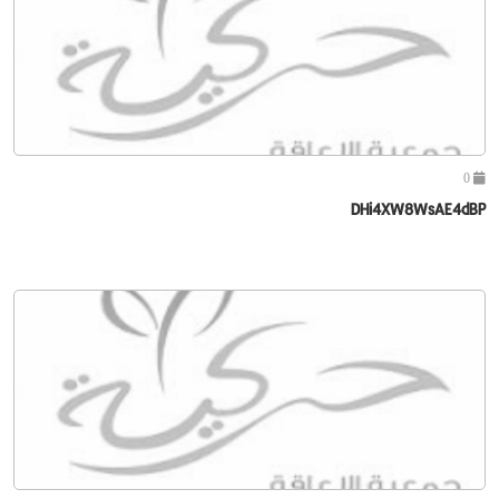
0
DHi4XW8WsAE4dBP