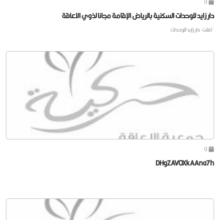
0
دار زايد للوحدات السكنية بالرياض الإقامة مجانا لذوي الاعاقة
اعلنت دار زايد للوحدات
0
DHgZAVOXkAAna7h