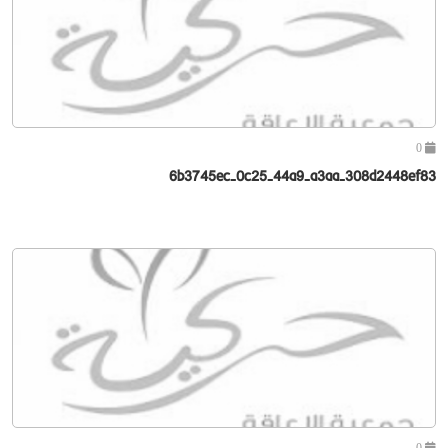
0
6b3745ec-0c25-44a9-a3aa-308d2448ef83
0