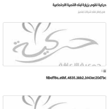
حركية تقوم بزيارة لبنك التنمية الاجتماعية
في إطار عقد شركات متميز
0
fdbaff8a-e9bf-4835-bbb2-b143ec20d7bc