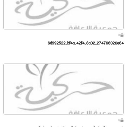
0
6d992522-bf4a-42f4-8a02-274766020e84
0