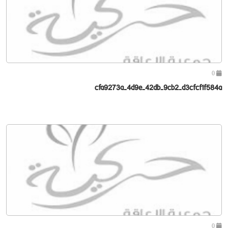
0
cfa9273a-4d9e-42db-9cb2-d3cfcf1f584a
0