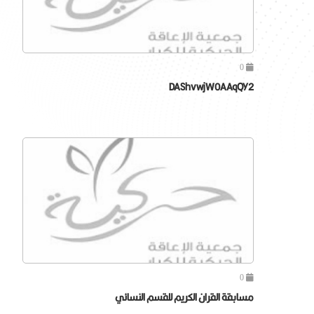
0
DAShvwjW0AAqQY2
0
مسابقة القران الكريم للقسم النسائي