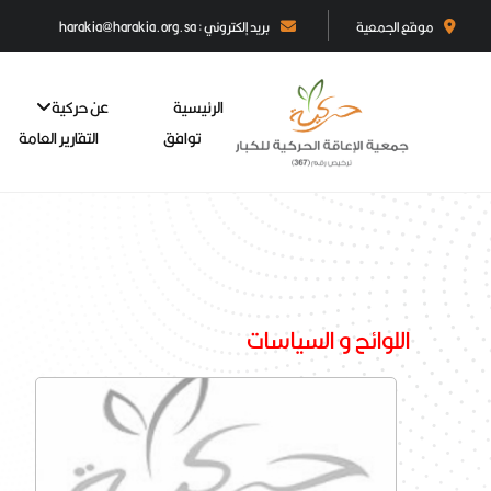
موقع الجمعية
بريد إلكتروني : harakia@harakia.org.sa
الرئيسية
عن حركية
توافق
التقارير العامة
اللوائح و السياسات