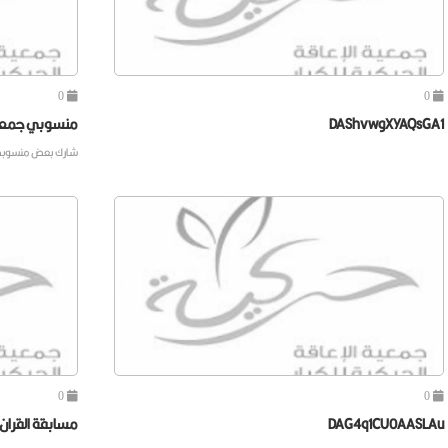
0
0
DAShvwgXYAQsGA1
منسوبي جمعية في مب
شارك بعض منسوبي جمعية 
0
0
DAG4q1CU0AASLAu
مسابقة القران 