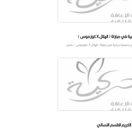
اراة ( الهلال X كوزموس )
حركية في مباراة ( الهلال X كوزموس ) ضمن
الكريم للقسم النسائي