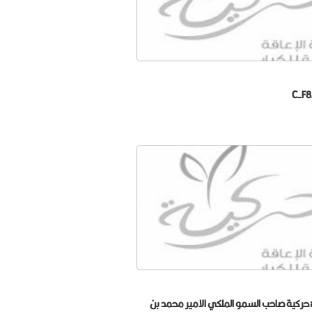
C-F8
ركية صاحب السمو الملكي الامير محمد بن