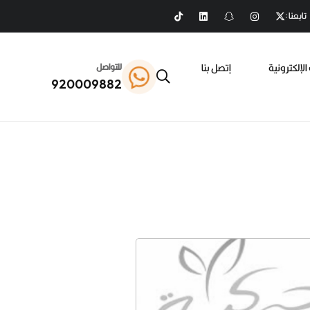
تابعنا :
الإلكترونية
إتصل بنا
للتواصل
920009882