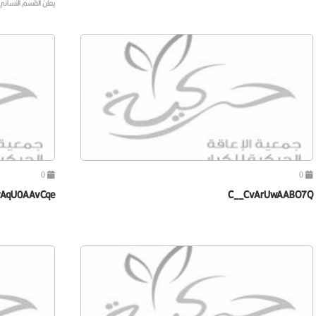
يعلن القسم النسائ
0
0
vAqU0AAvCqe
C__CvArUwAABO7Q