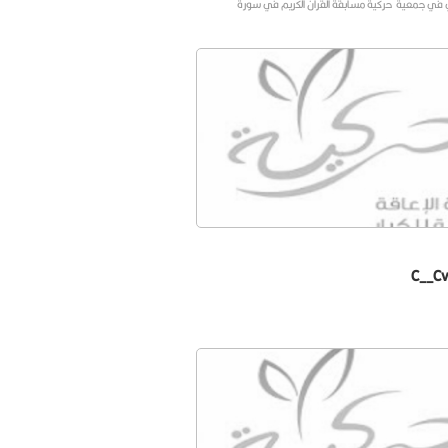
ي في جمعية حركية مسابقة القران الكريم في سورة
C__C