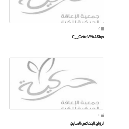
0
C__CvAoVYAAS1qv
0
الزواج الجماعي السابع