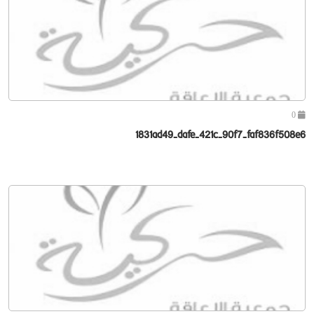
0
1831ad49-dafe-421c-90f7-faf836f508e6