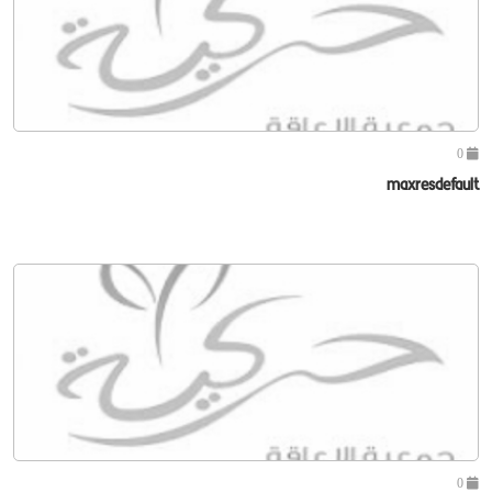
0
maxresdefault
0