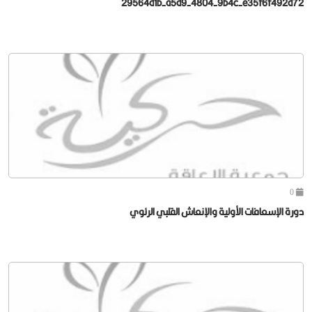
29564d1b-a5d9-4804-9b4c-e35f6f492d72
0
دورة الإسعافات الأولية والإنعاش القلبي الرئوي