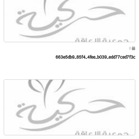
0
663e5db9-85f4-4fee-b039-edd77ced7f3c