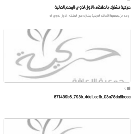
حركية تشارك بالملتقى الاول لذوي الهمم العالية
وفد من جمعية الأعاقه الحركية يشارك في الملتقى الاول لذوي اله
0
87f439b6-793b-4de1-acfb-03a78da6bcaa