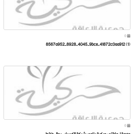
0
8567a952-8928-4045-9bce-41872c0aa912 (1)
0
دعوة لـ ملقتى حركية بنادي شركة الكهرباء - رجال فقط -