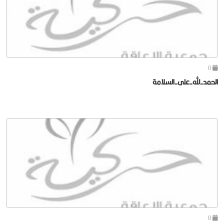
0
الحمد-لله-على-السلامة
0