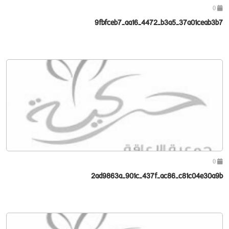
0
9fbfceb7-aa16-4472-b3a5-37a01ceab3b7
0
2ad9863a-901c-437f-ac86-c81c04e30a9b