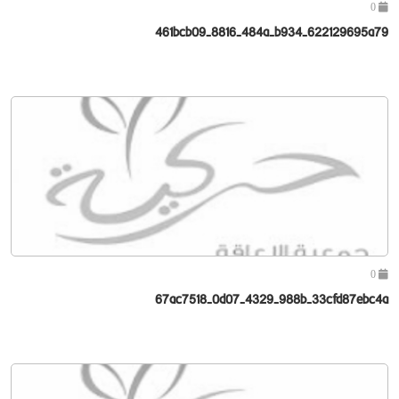
0
461bcb09-8816-484a-b934-622129695a79
0
67ac7518-0d07-4329-988b-33cfd87ebc4a