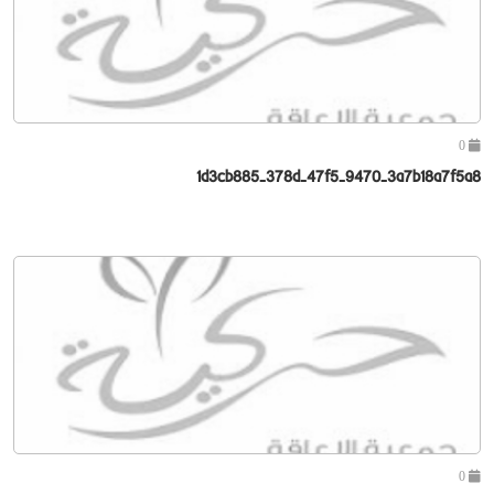
0
1d3cb885-378d-47f5-9470-3a7b18a7f5a8
0