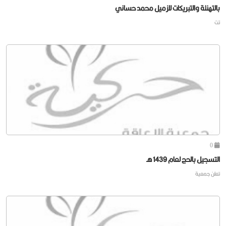
بالتهنئة والتبريكات للزميل محمد حساني
تت
0
التسجيل بالحج لعام 1439 هـ
تعلن جمعية