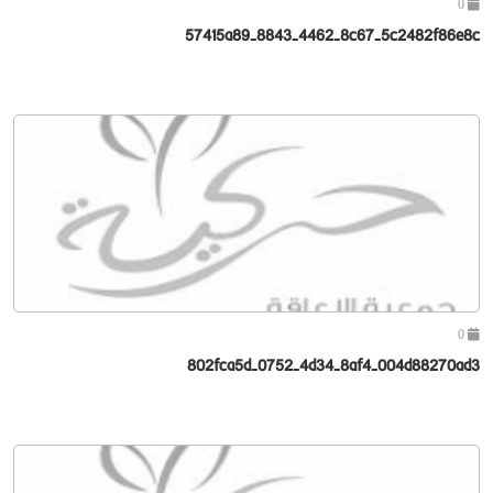
0
57415a89-8843-4462-8c67-5c2482f86e8c
0
802fca5d-0752-4d34-8af4-004d88270ad3