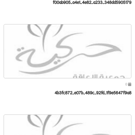
f00ab905-a4e1-4e82-a233-348dd5905179
0
4b3fc872-e07b-489c-92fd-1f9e5647f9a8