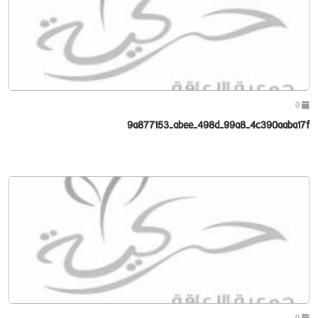
0
9a877153-abee-498d-99a8-4c390aaba17f
0