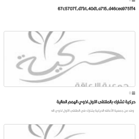
67c5707f-d7b1-40d1-a715-d46cea975ff4
0
حركية تشارك بالملتقى الاول لذوي الهمم العالية
وفد من جمعية الأعاقه الحركية يشارك في الملتقى الاول لذوي اله